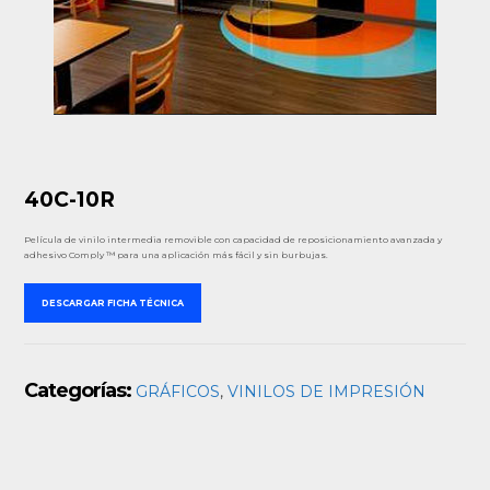
40C-10R
Película de vinilo intermedia removible con capacidad de reposicionamiento avanzada y
adhesivo Comply ™ para una aplicación más fácil y sin burbujas.
DESCARGAR FICHA TÉCNICA
Categorías:
GRÁFICOS
,
VINILOS DE IMPRESIÓN