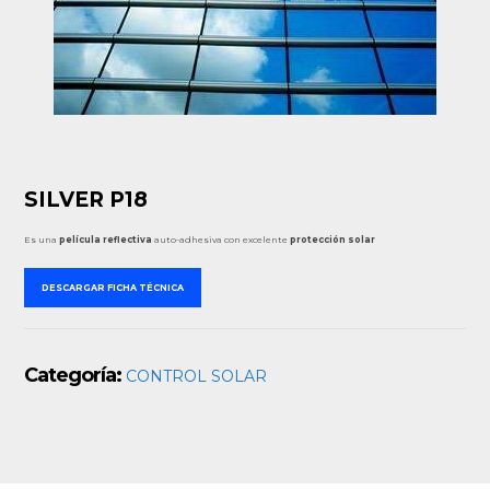
SILVER P18
Es una
película reflectiva
auto-adhesiva con excelente
protección solar
DESCARGAR FICHA TÉCNICA
Categoría:
CONTROL SOLAR